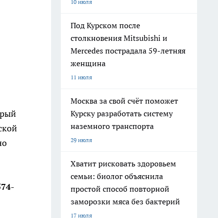
10 июля
Под Курском после
столкновения Mitsubishi и
Mercedes пострадала 59-летняя
женщина
в
11 июля
Москва за свой счёт поможет
орый
Курску разработать систему
наземного транспорта
ской
29 июля
но
Хватит рисковать здоровьем
семьи: биолог объяснила
74-
простой способ повторной
заморозки мяса без бактерий
17 июля