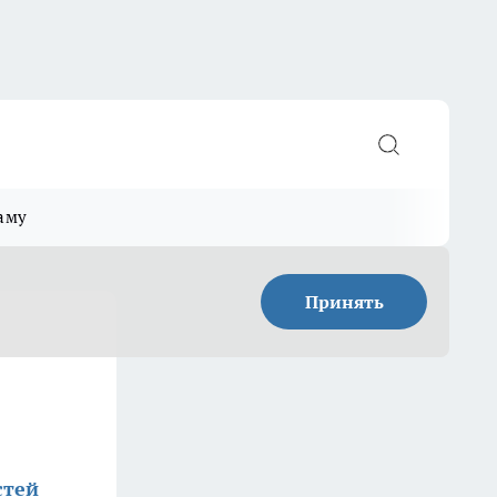
аму
Принять
стей