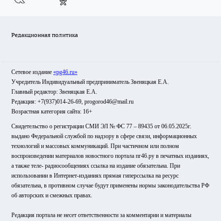
Редакционная политика
Сетевое издание
«pg46.ru»
Учредитель Индивидуальный предприниматель Звеняцкая Е.А.
Главный редактор: Звеняцкая Е.А.
Редакция: +7(937)014-26-69, progorod46@mail.ru
Возрастная категория сайта: 16+
Свидетельство о регистрации СМИ ЭЛ № ФС 77 – 89435 от 06.05.2025г.
выдано Федеральной службой по надзору в сфере связи, информационных
технологий и массовых коммуникаций. При частичном или полном
воспроизведении материалов новостного портала пг46.ру в печатных изданиях,
а также теле- радиосообщениях ссылка на издание обязательна. При
использовании в Интернет-изданиях прямая гиперссылка на ресурс
обязательна, в противном случае будут применены нормы законодательства РФ
об авторских и смежных правах.
Редакция портала не несет ответственности за комментарии и материалы