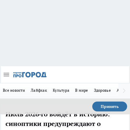
Все новости
Лайфхак
Культура
В мире
Здоровье
Авто
Принять
Июль 2026‑го войдёт в историю:
синоптики предупреждают о