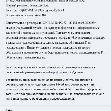
Учредитель Индивидуальный предприниматель Звеняцкая Е.А.
Главный редактор: Звеняцкая Е.А.
Редакция: +7(937)014-26-69, progorod46@mail.ru
Возрастная категория сайта: 16+
Свидетельство о регистрации СМИ ЭЛ № ФС 77 – 89435 от 06.05.2025г.
выдано Федеральной службой по надзору в сфере связи, информационных
технологий и массовых коммуникаций. При частичном или полном
воспроизведении материалов новостного портала пг46.ру в печатных изданиях,
а также теле- радиосообщениях ссылка на издание обязательна. При
использовании в Интернет-изданиях прямая гиперссылка на ресурс
обязательна, в противном случае будут применены нормы законодательства РФ
об авторских и смежных правах.
Редакция портала не несет ответственности за комментарии и материалы
пользователей, размещенные на сайте
pg46.ru
и его субдоменах.
Вся информация, размещенная на данном сайте, охраняется в
соответствии с законодательством РФ об авторском праве и не
подлежит использованию кем-либо в какой бы то ни было форме, в
том числе воспроизведению, распространению, переработке не иначе
как с письменного разрешения правообладателя.
16+