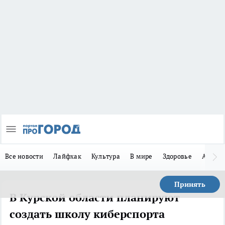
Все новости
Лайфхак
Культура
В мире
Здоровье
Авто
Принять
В Курской области планируют
создать школу киберспорта