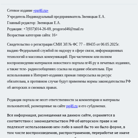
Сетевое издание
«pg46.ru»
Учредитель Индивидуальный предприниматель Звеняцкая Е.А.
Главный редактор: Звеняцкая Е.А.
Редакция: +7(937)014-26-69, progorod46@mail.ru
Возрастная категория сайта: 16+
Свидетельство о регистрации СМИ ЭЛ № ФС 77 – 89435 от 06.05.2025г.
выдано Федеральной службой по надзору в сфере связи, информационных
технологий и массовых коммуникаций. При частичном или полном
воспроизведении материалов новостного портала пг46.ру в печатных изданиях,
а также теле- радиосообщениях ссылка на издание обязательна. При
использовании в Интернет-изданиях прямая гиперссылка на ресурс
обязательна, в противном случае будут применены нормы законодательства РФ
об авторских и смежных правах.
Редакция портала не несет ответственности за комментарии и материалы
пользователей, размещенные на сайте
pg46.ru
и его субдоменах.
Вся информация, размещенная на данном сайте, охраняется в
соответствии с законодательством РФ об авторском праве и не
подлежит использованию кем-либо в какой бы то ни было форме, в
том числе воспроизведению, распространению, переработке не иначе