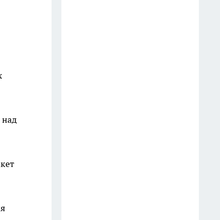
10 июля
Под Курском после
столкновения Mitsubishi и
Mercedes пострадала 59-летняя
женщина
х
11 июля
Москва за свой счёт поможет
Курску разработать систему
 над
наземного транспорта
29 июля
акет
Хватит рисковать здоровьем
семьи: биолог объяснила
простой способ повторной
заморозки мяса без бактерий
ия
17 июля