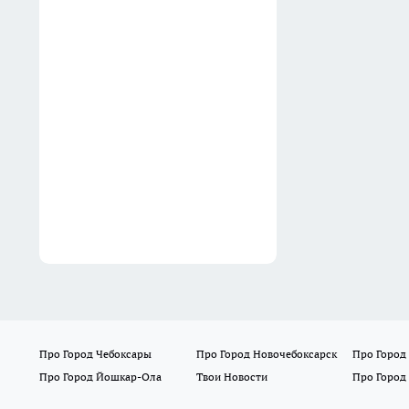
которых богатые люди
всегда отказываются ради
капитала
04:50
Про Город Чебоксары
Про Город Новочебоксарск
Про Город
Про Город Йошкар-Ола
Твои Новости
Про Город