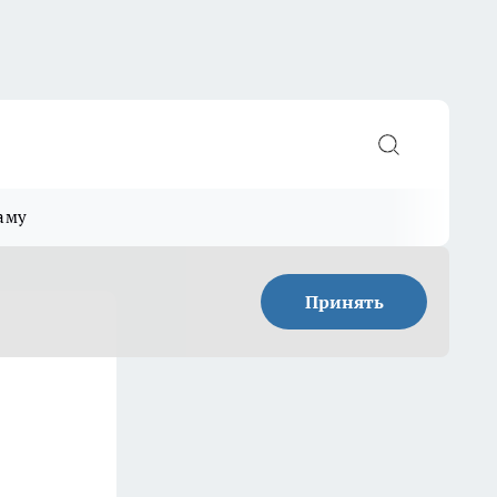
аму
Принять