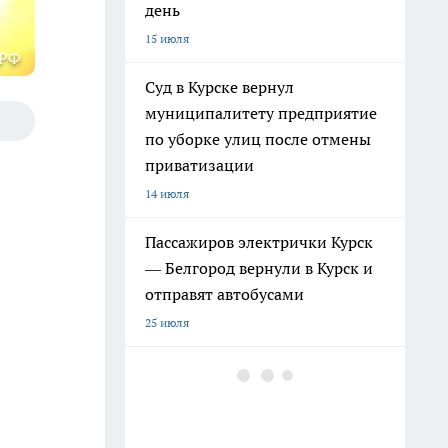
день
15 июля
 РФ
Суд в Курске вернул
муниципалитету предприятие
по уборке улиц после отмены
приватизации
14 июля
Пассажиров электрички Курск
— Белгород вернули в Курск и
отправят автобусами
25 июля
В Курской области подрядчик
пообещал ускорить ремонт
Нижнеграйворонской школы