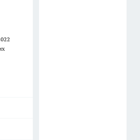
Украинские беспилотники
сбили над Курской областью
14 июля
2022
В Курске нарушения парковки
их
круглосуточно фиксируют 36
камер с обзором 360°
17 июля
Умерла экс-директор Курского
музыкального колледжа
Людмила Чунихина,
руководившая им 30 лет
13 июля
В школах Курской области с 1