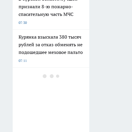
признали 8-ю пожарно-
спасательную часть МЧС
07:30
Курянка взыскала 380 тысяч
рублей за отказ обменять не
подошедшее меховое пальто
07:11
Саперы БАРС Курск за
неделю очистили в
приграничье более 200
гектаров
06:30
Ваш кошелек пустеет
незаметно: 5 вещей, от