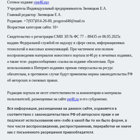
Сетевое издание
«pg46.ru»
Учредитель Индивидуальный предприниматель Звеняцкая Е.А.
Главный редактор: Звеняцкая Е.А.
Редакция: +7(937)014-26-69, progorod46@mail.ru
Возрастная категория сайта: 16+
Свидетельство о регистрации СМИ ЭЛ № ФС 77 – 89435 от 06.05.2025г.
выдано Федеральной службой по надзору в сфере связи, информационных
технологий и массовых коммуникаций. При частичном или полном
воспроизведении материалов новостного портала пг46.ру в печатных изданиях,
а также теле- радиосообщениях ссылка на издание обязательна. При
использовании в Интернет-изданиях прямая гиперссылка на ресурс
обязательна, в противном случае будут применены нормы законодательства РФ
об авторских и смежных правах.
Редакция портала не несет ответственности за комментарии и материалы
пользователей, размещенные на сайте
pg46.ru
и его субдоменах.
Вся информация, размещенная на данном сайте, охраняется в
соответствии с законодательством РФ об авторском праве и не
подлежит использованию кем-либо в какой бы то ни было форме, в
том числе воспроизведению, распространению, переработке не иначе
как с письменного разрешения правообладателя.