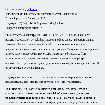
Сетевое издание
«pg46.ru»
Учредитель Индивидуальный предприниматель Звеняцкая Е.А.
Главный редактор: Звеняцкая Е.А.
Редакция: +7(937)014-26-69, progorod46@mail.ru
Возрастная категория сайта: 16+
Свидетельство о регистрации СМИ ЭЛ № ФС 77 – 89435 от 06.05.2025г.
выдано Федеральной службой по надзору в сфере связи, информационных
технологий и массовых коммуникаций. При частичном или полном
воспроизведении материалов новостного портала пг46.ру в печатных изданиях,
а также теле- радиосообщениях ссылка на издание обязательна. При
использовании в Интернет-изданиях прямая гиперссылка на ресурс
обязательна, в противном случае будут применены нормы законодательства РФ
об авторских и смежных правах.
Редакция портала не несет ответственности за комментарии и материалы
пользователей, размещенные на сайте
pg46.ru
и его субдоменах.
Вся информация, размещенная на данном сайте, охраняется в
соответствии с законодательством РФ об авторском праве и не
подлежит использованию кем-либо в какой бы то ни было форме, в
том числе воспроизведению, распространению, переработке не иначе