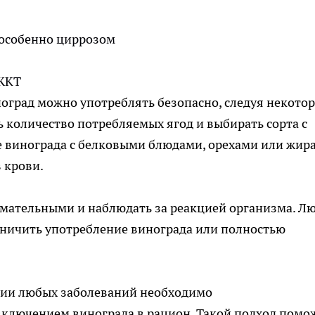
 особенно циррозом
ЖКТ
оград можно употреблять безопасно, следуя некото
количество потребляемых ягод и выбирать сорта с
е винограда с белковыми блюдами, орехами или жир
 крови.
имательными и наблюдать за реакцией организма. Л
ничить употребление винограда или полностью
чии любых заболеваний необходимо
включением винограда в рацион. Такой подход помо