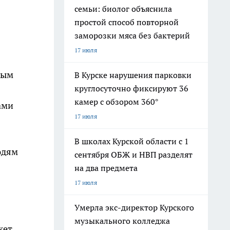
семьи: биолог объяснила
простой способ повторной
заморозки мяса без бактерий
17 июля
рым
В Курске нарушения парковки
круглосуточно фиксируют 36
камер с обзором 360°
ами
17 июля
В школах Курской области с 1
юдям
сентября ОБЖ и НВП разделят
на два предмета
17 июля
Умерла экс-директор Курского
музыкального колледжа
жет