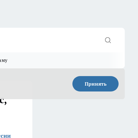
аму
Принять
с,
ссии