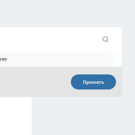
аму
Принять