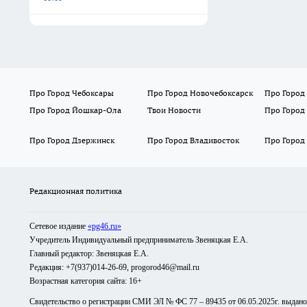
Про Город Чебоксары
Про Город Новочебоксарск
Про Город
Про Город Йошкар-Ола
Твои Новости
Про Город
Про Город Дзержинск
Про Город Владивосток
Про Город
Редакционная политика
Сетевое издание
«pg46.ru»
Учредитель Индивидуальный предприниматель Звеняцкая Е.А.
Главный редактор: Звеняцкая Е.А.
Редакция: +7(937)014-26-69, progorod46@mail.ru
Возрастная категория сайта: 16+
Свидетельство о регистрации СМИ ЭЛ № ФС 77 – 89435 от 06.05.2025г. выдан