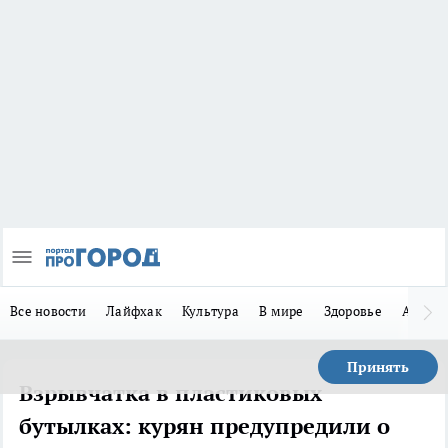
Все новости
Лайфхак
Культура
В мире
Здоровье
Авто
Принять
Взрывчатка в пластиковых
бутылках: курян предупредили о