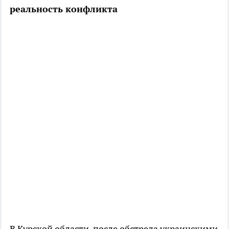
реальность конфликта
В Курской области, после обстрела украинскими