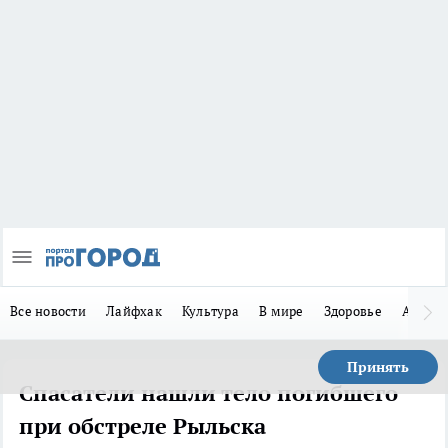
Все новости
Лайфхак
Культура
В мире
Здоровье
Авто
Принять
Спасатели нашли тело погибшего
при обстреле Рыльска