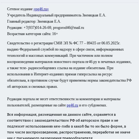
Сетевое издание
«pg46.ru»
Учредитель Индивидуальный предприниматель Звеняцкая Е.А.
Главный редактор: Звеняцкая Е.А.
Редакция: +7(937)014-26-69, progorod46@mail.ru
Возрастная категория сайта: 16+
Свидетельство о регистрации СМИ ЭЛ № ФС 77 – 89435 от 06.05.2025г.
выдано Федеральной службой по надзору в сфере связи, информационных
технологий и массовых коммуникаций. При частичном или полном
воспроизведении материалов новостного портала пг46.ру в печатных изданиях,
а также теле- радиосообщениях ссылка на издание обязательна. При
использовании в Интернет-изданиях прямая гиперссылка на ресурс
обязательна, в противном случае будут применены нормы законодательства РФ
об авторских и смежных правах.
Редакция портала не несет ответственности за комментарии и материалы
пользователей, размещенные на сайте
pg46.ru
и его субдоменах.
Вся информация, размещенная на данном сайте, охраняется в
соответствии с законодательством РФ об авторском праве и не
подлежит использованию кем-либо в какой бы то ни было форме, в
том числе воспроизведению, распространению, переработке не иначе
как с письменного разрешения правообладателя.