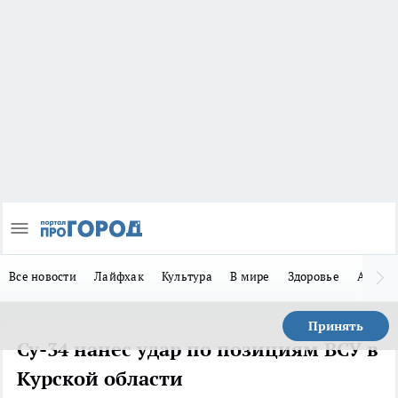
Все новости
Лайфхак
Культура
В мире
Здоровье
Авто
Принять
Су-34 нанес удар по позициям ВСУ в
Курской области