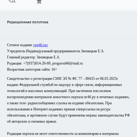
Редакционная политика
Сетевое издание
«pg46.ru»
Учредитель Индивидуальный предприниматель Звеняцкая Е.А.
Главный редактор: Звеняцкая Е.А.
Редакция: +7(937)014-26-69, progorod46@mail.ru
Возрастная категория сайта: 16+
Свидетельство о регистрации СМИ ЭЛ № ФС 77 – 89435 от 06.05.2025г.
выдано Федеральной службой по надзору в сфере связи, информационных
технологий и массовых коммуникаций. При частичном или полном
воспроизведении материалов новостного портала пг46.ру в печатных изданиях,
а также теле- радиосообщениях ссылка на издание обязательна. При
использовании в Интернет-изданиях прямая гиперссылка на ресурс
обязательна, в противном случае будут применены нормы законодательства РФ
об авторских и смежных правах.
Редакция портала не несет ответственности за комментарии и материалы