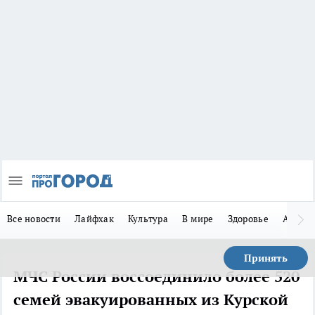
Все новости
Лайфхак
Культура
В мире
Здоровье
Авто
Принять
МЧС России воссоединило более 520
семей эвакуированных из Курской