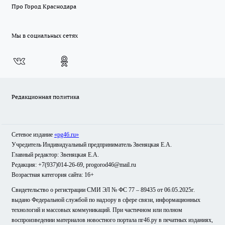
Про Город Краснодара
Мы в социальных сетях
Редакционная политика
Сетевое издание
«pg46.ru»
Учредитель Индивидуальный предприниматель Звеняцкая Е.А.
Главный редактор: Звеняцкая Е.А.
Редакция: +7(937)014-26-69, progorod46@mail.ru
Возрастная категория сайта: 16+
Свидетельство о регистрации СМИ ЭЛ № ФС 77 – 89435 от 06.05.2025г.
выдано Федеральной службой по надзору в сфере связи, информационных
технологий и массовых коммуникаций. При частичном или полном
воспроизведении материалов новостного портала пг46.ру в печатных изданиях,