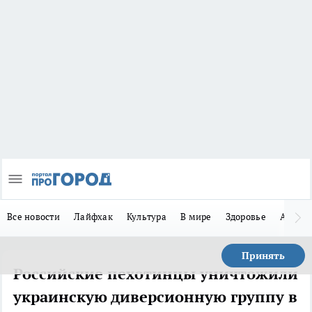
Все новости
Лайфхак
Культура
В мире
Здоровье
Авто
Принять
Российские пехотинцы уничтожили
украинскую диверсионную группу в