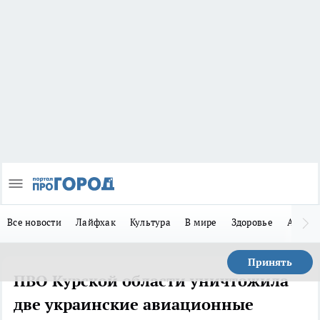
Все новости
Лайфхак
Культура
В мире
Здоровье
Авто
Принять
ПВО Курской области уничтожила
две украинские авиационные