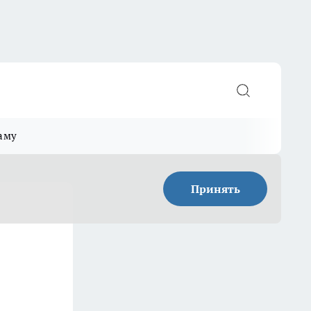
аму
Принять