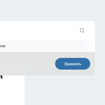
аму
Принять
и