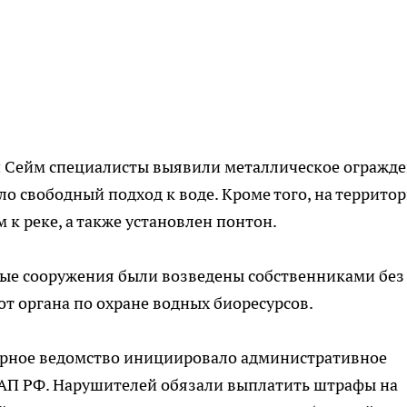
ки Сейм специалисты выявили металлическое огражд
ло свободный подход к воде. Кроме того, на террито
 к реке, а также установлен понтон.
ные сооружения были возведены собственниками без
т органа по охране водных биоресурсов.
орное ведомство инициировало административное
КоАП РФ. Нарушителей обязали выплатить штрафы на