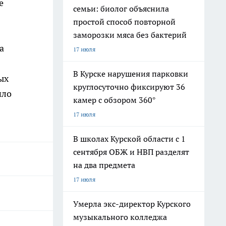
е
семьи: биолог объяснила
простой способ повторной
заморозки мяса без бактерий
а
17 июля
В Курске нарушения парковки
ых
круглосуточно фиксируют 36
ило
камер с обзором 360°
17 июля
В школах Курской области с 1
сентября ОБЖ и НВП разделят
на два предмета
17 июля
Умерла экс-директор Курского
музыкального колледжа