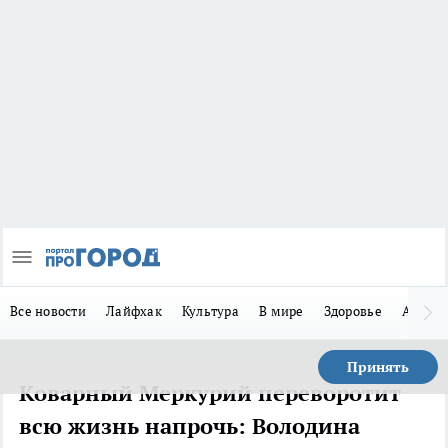
Все новости
Лайфхак
Культура
В мире
Здоровье
Авто
Принять
Коварный Меркурий переворотит
всю жизнь напрочь: Володина