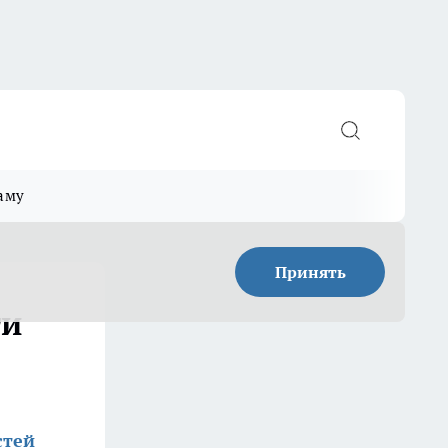
аму
Принять
ти
стей