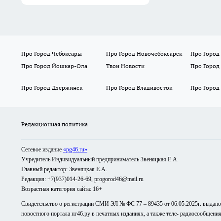
Про Город Чебоксары
Про Город Новочебоксарск
Про Город
Про Город Йошкар-Ола
Твои Новости
Про Город
Про Город Дзержинск
Про Город Владивосток
Про Город
Редакционная политика
Сетевое издание
«pg46.ru»
Учредитель Индивидуальный предприниматель Звеняцкая Е.А.
Главный редактор: Звеняцкая Е.А.
Редакция: +7(937)014-26-69, progorod46@mail.ru
Возрастная категория сайта: 16+
Свидетельство о регистрации СМИ ЭЛ № ФС 77 – 89435 от 06.05.2025г. выдан
новостного портала пг46.ру в печатных изданиях, а также теле- радиосообщени