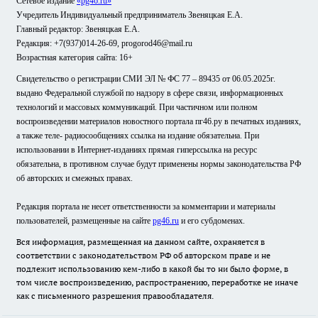
Сетевое издание
«pg46.ru»
Учредитель Индивидуальный предприниматель Звеняцкая Е.А.
Главный редактор: Звеняцкая Е.А.
Редакция: +7(937)014-26-69, progorod46@mail.ru
Возрастная категория сайта: 16+
Свидетельство о регистрации СМИ ЭЛ № ФС 77 – 89435 от 06.05.2025г.
выдано Федеральной службой по надзору в сфере связи, информационных
технологий и массовых коммуникаций. При частичном или полном
воспроизведении материалов новостного портала пг46.ру в печатных изданиях,
а также теле- радиосообщениях ссылка на издание обязательна. При
использовании в Интернет-изданиях прямая гиперссылка на ресурс
обязательна, в противном случае будут применены нормы законодательства РФ
об авторских и смежных правах.
Редакция портала не несет ответственности за комментарии и материалы
пользователей, размещенные на сайте
pg46.ru
и его субдоменах.
Вся информация, размещенная на данном сайте, охраняется в
соответствии с законодательством РФ об авторском праве и не
подлежит использованию кем-либо в какой бы то ни было форме, в
том числе воспроизведению, распространению, переработке не иначе
как с письменного разрешения правообладателя.