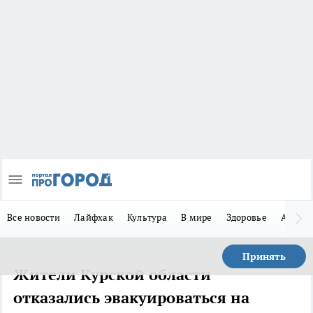
Все новости
Лайфхак
Культура
В мире
Здоровье
Авто
Принять
Жители Курской области
отказались эвакуироваться на