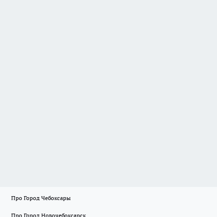
Про Город Чебоксары
Про Город Новочебоксарск